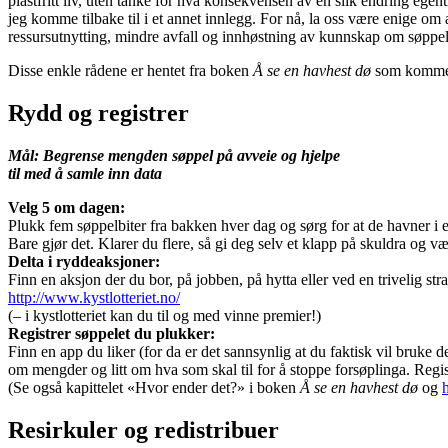
plastfritt liv, uten tanke for hva konsekvensen av en slik endring egen
jeg komme tilbake til i et annet innlegg. For nå, la oss være enige om
ressursutnytting, mindre avfall og innhøstning av kunnskap om søpp
Disse enkle rådene er hentet fra boken
Å se en havhest dø
som kommer u
Rydd og registrer
Mål: Begrense mengden søppel på avveie og hjelpe
til med å samle inn data
Velg 5 om dagen:
Plukk fem søppelbiter fra bakken hver dag og sørg for at de havner i en 
Bare gjør det. Klarer du flere, så gi deg selv et klapp på skuldra og v
Delta i ryddeaksjoner:
Finn en aksjon der du bor, på jobben, på hytta eller ved en trivelig st
http://www.kystlotteriet.no/
(– i kystlotteriet kan du til og med vinne premier!)
Registrer søppelet du plukker:
Finn en app du liker (for da er det sannsynlig at du faktisk vil bruke d
om mengder og litt om hva som skal til for å stoppe forsøplinga. Regist
(Se også kapittelet «Hvor ender det?» i boken
Å se en havhest dø
og
Resirkuler og redistribuer