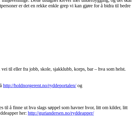
 mer miljøvennlige. Dette utsagnet krever mer underbygging, og det skal
tpersoner er det en rekke enkle grep vi kan gjøre for å bidra til bedre
ei til eller fra jobb, skole, sjakklubb, korps, bar – hva som helst.
på
http://holdnorgerent.no/ryddeportalen/
og
til å finne ut hva slags søppel som havner hvor, litt om kilder, litt
ryddeapper her:
http://guriandersen.no/ryddeapper/