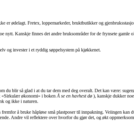
kke er ødelagt. Fretex, loppemarkeder, bruktbutikker og gjenbruksstasjon
noe nytt. Kanskje finnes det andre bruksområder for de frynsete gamle ol
 selv og invester i et ryddig søppelsystem på kjøkkenet.
som du blir så glad i at du tar dem med deg overalt. Det kan være: suge
et «Sirkulær økonomi» i boken
Å se en havhest dø
), kanskje dukker noe
nk og ikke i naturen.
ks fremfor å bruke håpløse små plastposer til innpakning. Veiingen kan d
illende. Andre vil reflektere over hvorfor du gjør det, og økt oppmerksom