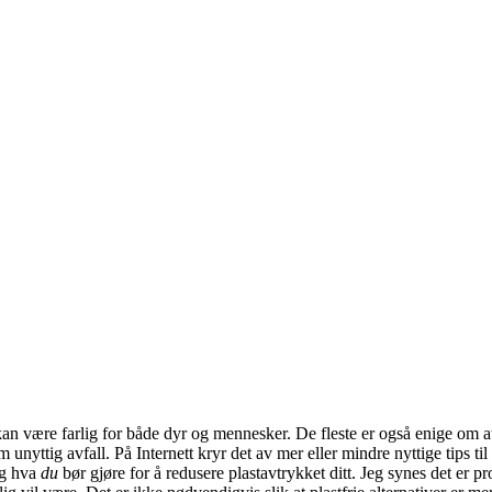
kan være farlig for både dyr og mennesker. De fleste er også enige om a
yttig avfall. På Internett kryr det av mer eller mindre nyttige tips ti
og hva
du
bør gjøre for å redusere plastavtrykket ditt. Jeg synes det er 