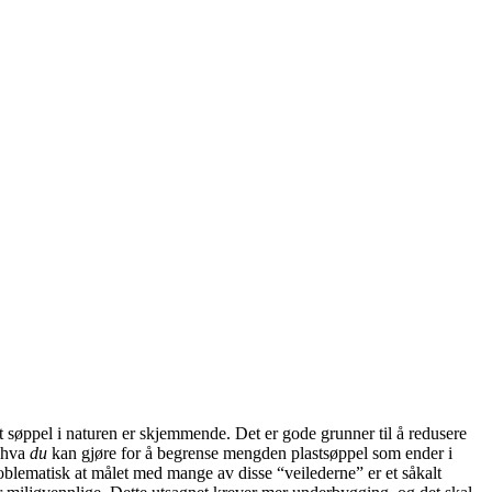
t søppel i naturen er skjemmende. Det er gode grunner til å redusere
l hva
du
kan gjøre for å begrense mengden plastsøppel som ender i
problematisk at målet med mange av disse “veilederne” er et såkalt