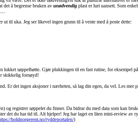
tlig vil være. Det er ikke nødvendigvis slik at plastfrie alternativer er
 at det å begrense bruken av
unødvendig
plast er lurt uansett. Som enkel
el…
t til uka. Jeg ser likevel ingen grunn til å vente med å poste dette:
lukket søppelbøtte. Gjør plukkingen til en fast rutine, for eksempel på v
ær skikkelig fornøyd!
rand. Er det ingen aksjoner i nærheten, så lag din egen, da vel. Les mer 
en) og registrer søppelet du finner. Da bidrar du med data som kan brukes 
er det du har tid til. Alt hjelper! Jeg har laget en liten mini-review av 
https://holdnorgerent.no/ryddeportalen/
)