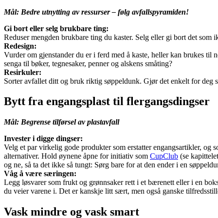
Mål: Bedre utnytting av ressurser – følg avfallspyramiden!
Gi bort eller selg brukbare ting:
Reduser mengden brukbare ting du kaster. Selg eller gi bort det som i
Redesign:
Vurder om gjenstander du er i ferd med å kaste, heller kan brukes til 
senga til bøker, tegnesaker, penner og alskens småting?
Resirkuler:
Sorter avfallet ditt og bruk riktig søppeldunk. Gjør det enkelt for deg
Bytt fra engangsplast til flergangsdingser
Mål: Begrense tilførsel av plastavfall
Invester i digge dingser:
Velg et par virkelig gode produkter som erstatter engangsartikler, og 
alternativer. Hold øynene åpne for initiativ som
CupClub
(se kapittel
og ne, så ta det ikke så tungt: Sørg bare for at den ender i en søppeldu
Våg å være særingen:
Legg løsvarer som frukt og grønnsaker rett i et bærenett eller i en bo
du veier varene i. Det er kanskje litt sært, men også ganske tilfredsst
Vask mindre og vask smart