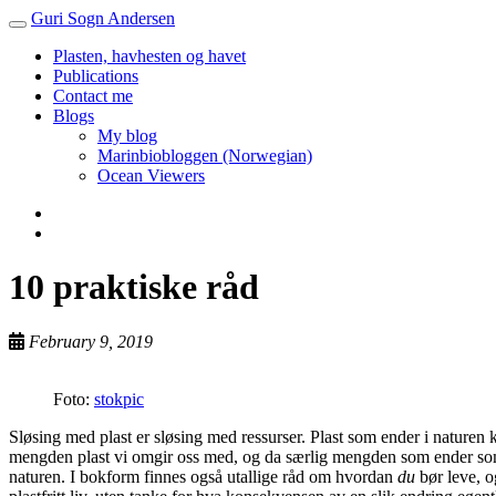
Guri Sogn Andersen
Toggle
navigation
Plasten, havhesten og havet
Publications
Contact me
Blogs
My blog
Marinbiobloggen (Norwegian)
Ocean Viewers
10 praktiske råd
February 9, 2019
Foto:
stokpic
Sløsing med plast er sløsing med ressurser. Plast som ender i naturen 
mengden plast vi omgir oss med, og da særlig mengden som ender som un
naturen. I bokform finnes også utallige råd om hvordan
du
bør leve, 