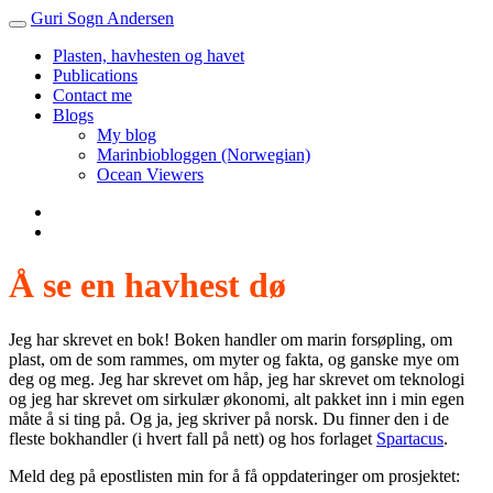
Guri Sogn Andersen
Toggle
navigation
Plasten, havhesten og havet
Publications
Contact me
Blogs
My blog
Marinbiobloggen (Norwegian)
Ocean Viewers
Å se en havhest dø
Jeg har skrevet en bok! Boken handler om marin forsøpling, om
plast, om de som rammes, om myter og fakta, og ganske mye om
deg og meg. Jeg har skrevet om håp, jeg har skrevet om teknologi
og jeg har skrevet om sirkulær økonomi, alt pakket inn i min egen
måte å si ting på. Og ja, jeg skriver på norsk. Du finner den i de
fleste bokhandler (i hvert fall på nett) og hos forlaget
Spartacus
.
Meld deg på epostlisten min for å få oppdateringer om prosjektet: