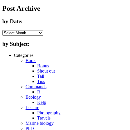
Post Archive
by Date:
by Subject:
Categories
Book
Bonus
Shout out
Tall
Tips
Commands
R
Ecology
Kelp
Leisure
Photography
Travels
Marine biology
PhD