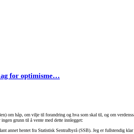
nnlag for optimisme…
ittelen) om håp, om vilje til forandring og hva som skal til, og om verde
ingen grunn til å vente med dette innlegget:
ant annet hentet fra Statistisk Sentralbyrå (SSB). Jeg er fullstendig klar o