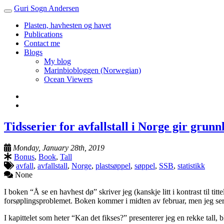
Guri Sogn Andersen
Toggle
navigation
Plasten, havhesten og havet
Publications
Contact me
Blogs
My blog
Marinbiobloggen (Norwegian)
Ocean Viewers
Tidsserier for avfallstall i Norge gir gru
Monday, January 28th, 2019
Bonus
,
Book
,
Tall
avfall
,
avfallstall
,
Norge
,
plastsøppel
,
søppel
,
SSB
,
statistikk
None
I boken “Å se en havhest dø” skriver jeg (kanskje litt i kontrast til t
forsøplingsproblemet. Boken kommer i midten av februar, men jeg ser 
I kapittelet som heter “Kan det fikses?” presenterer jeg en rekke tall, bl